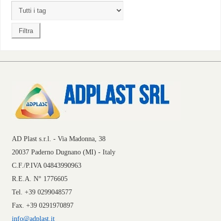
AD Plast s.r.l. - Via Madonna, 38
20037 Paderno Dugnano (MI) - Italy
C.F./P.IVA 04843990963
R.E.A. N° 1776605
Tel. +39 0299048577
Fax. +39 0291970897
info@adplast.it