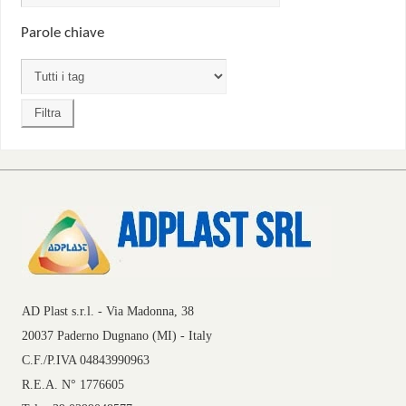
Parole chiave
AD Plast s.r.l. - Via Madonna, 38
20037 Paderno Dugnano (MI) - Italy
C.F./P.IVA 04843990963
R.E.A. N° 1776605