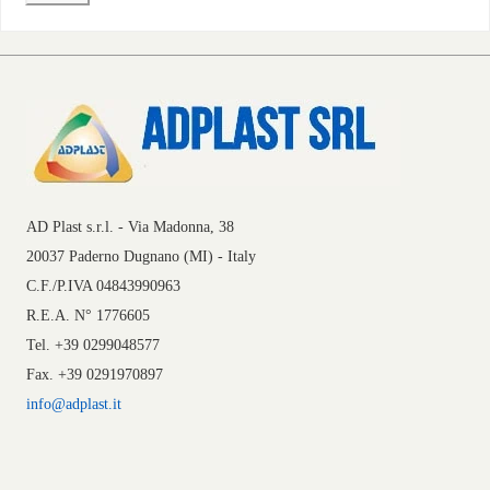
AD Plast s.r.l. - Via Madonna, 38
20037 Paderno Dugnano (MI) - Italy
C.F./P.IVA 04843990963
R.E.A. N° 1776605
Tel. +39 0299048577
Fax. +39 0291970897
info@adplast.it