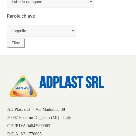
Parole chiave
AD Plast s.r.l. - Via Madonna, 38
20037 Paderno Dugnano (MI) - Italy
C.F./P.IVA 04843990963
R.E.A. N° 1776605