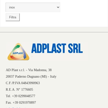
AD Plast s.r.l. - Via Madonna, 38
20037 Paderno Dugnano (MI) - Italy
C.F./P.IVA 04843990963
R.E.A. N° 1776605
Tel. +39 0299048577
Fax. +39 0291970897