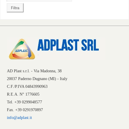
AD Plast s.r.l. - Via Madonna, 38
20037 Paderno Dugnano (MI) - Italy
C.F./P.IVA 04843990963
R.E.A. N° 1776605
Tel. +39 0299048577
Fax. +39 0291970897
info@adplast.it