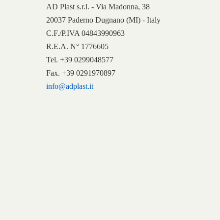
AD Plast s.r.l. - Via Madonna, 38
20037 Paderno Dugnano (MI) - Italy
C.F./P.IVA 04843990963
R.E.A. N° 1776605
Tel. +39 0299048577
Fax. +39 0291970897
info@adplast.it