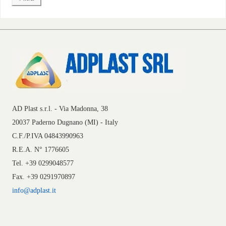
AD Plast s.r.l. - Via Madonna, 38
20037 Paderno Dugnano (MI) - Italy
C.F./P.IVA 04843990963
R.E.A. N° 1776605
Tel. +39 0299048577
Fax. +39 0291970897
info@adplast.it