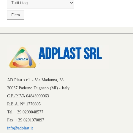
AD Plast s.r.l. - Via Madonna, 38
20037 Paderno Dugnano (MI) - Italy
C.F./P.IVA 04843990963
R.E.A. N° 1776605
Tel. +39 0299048577
Fax. +39 0291970897
info@adplast.it